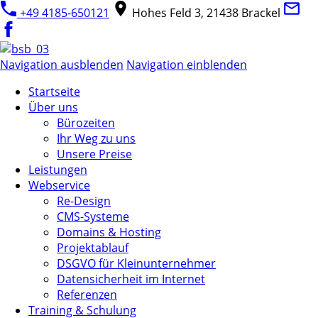
+49 4185-650121
Hohes Feld 3, 21438 Brackel
Navigation ausblenden
Navigation einblenden
Startseite
Über uns
Bürozeiten
Ihr Weg zu uns
Unsere Preise
Leistungen
Webservice
Re-Design
CMS-Systeme
Domains & Hosting
Projektablauf
DSGVO für Kleinunternehmer
Datensicherheit im Internet
Referenzen
Training & Schulung