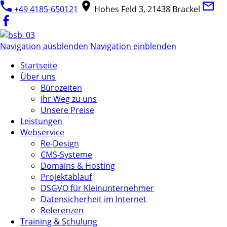
+49 4185-650121
Hohes Feld 3, 21438 Brackel
Navigation ausblenden
Navigation einblenden
Startseite
Über uns
Bürozeiten
Ihr Weg zu uns
Unsere Preise
Leistungen
Webservice
Re-Design
CMS-Systeme
Domains & Hosting
Projektablauf
DSGVO für Kleinunternehmer
Datensicherheit im Internet
Referenzen
Training & Schulung